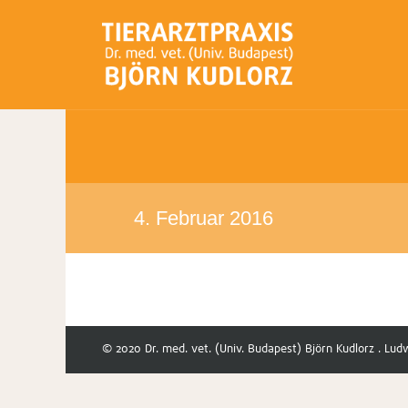
4. Februar 2016
© 2020 Dr. med. vet. (Univ. Budapest) Björn Kudlorz . Lud