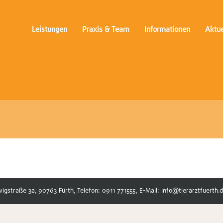
Leistungen
Praxis & Team
Informationen
Aktue
wigstraße 3a, 90763 Fürth, Telefon: 0911 771555, E-Mail: info@tierarztfuerth.